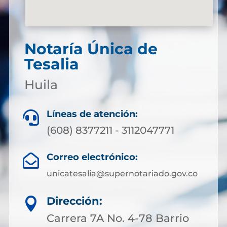
Notaría Única de
Tesalia
Huila
Líneas de atención:

(608) 8377211 - 3112047771
Correo electrónico:

unicatesalia@supernotariado.gov.co
Dirección:

Carrera 7A No. 4-78 Barrio