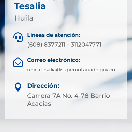
Tesalia
Huila
Líneas de atención:

(608) 8377211 - 3112047771
Correo electrónico:

unicatesalia@supernotariado.gov.co
Dirección:

Carrera 7A No. 4-78 Barrio
Acacias