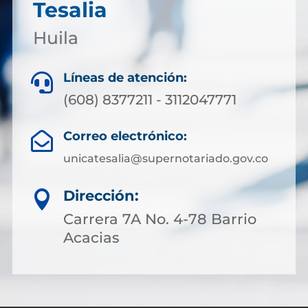
Tesalia
Huila
Líneas de atención:

(608) 8377211 - 3112047771
Correo electrónico:

unicatesalia@supernotariado.gov.co
Dirección:

Carrera 7A No. 4-78 Barrio
Acacias