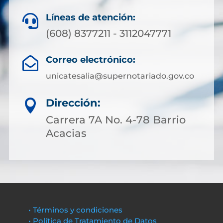
Líneas de atención:

(608) 8377211 - 3112047771
Correo electrónico:

unicatesalia@supernotariado.gov.co
Dirección:

Carrera 7A No. 4-78 Barrio
Acacias
• Términos y condiciones
• Política de Tratamiento de Datos