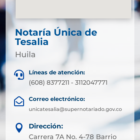
Notaría Única de
Tesalia
Huila
Líneas de atención:

(608) 8377211 - 3112047771
Correo electrónico:

unicatesalia@supernotariado.gov.co
Dirección:

Carrera 7A No. 4-78 Barrio