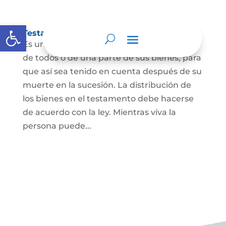
Abrir barra de herramientas
Testamento
Es un acto por el cual una persona dispone
de todos o de una parte de sus bienes, para
que así sea tenido en cuenta después de su
muerte en la sucesión. La distribución de
los bienes en el testamento debe hacerse
de acuerdo con la ley. Mientras viva la
persona puede...