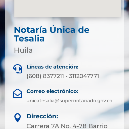
Notaría Única de
Tesalia
Huila
Líneas de atención:

(608) 8377211 - 3112047771
Correo electrónico:

unicatesalia@supernotariado.gov.co
Dirección:

Carrera 7A No. 4-78 Barrio