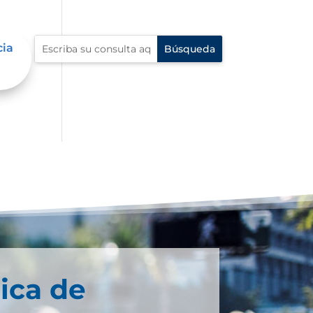
cia
ica de