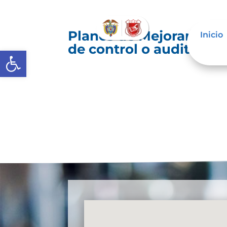
Planes de Mejoramiento
Inicio
de control o auditoría 
Abrir barra de herramientas