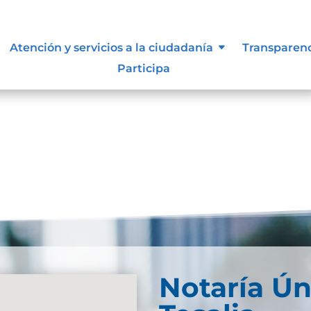
 vigentes exigidos por los entes
Atención y servicios a la ciudadanía
Transparen
externos o internos.
Participa
Notaría Ún