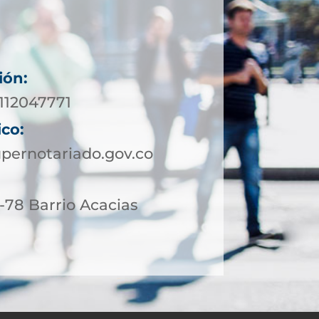
ión:
3112047771
ico:
pernotariado.gov.co
-78 Barrio Acacias