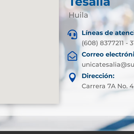
Tesalia
Huila
Líneas de atenc

(608) 8377211 - 
Correo electrón

unicatesalia@su
Dirección:

Carrera 7A No. 4