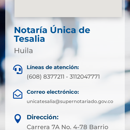
Notaría Única de
Tesalia
Huila
Líneas de atención:

(608) 8377211 - 3112047771
Correo electrónico:

unicatesalia@supernotariado.gov.co
Dirección:

Carrera 7A No. 4-78 Barrio