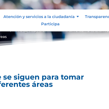
Atención y servicios a la ciudadanía
Transparen
Participa
entos que se siguen para tomar decisiones en las diferentes
reas
 se siguen para tomar
ferentes áreas