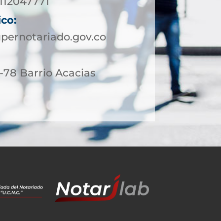
3112047771
ico:
pernotariado.gov.co
-78 Barrio Acacias