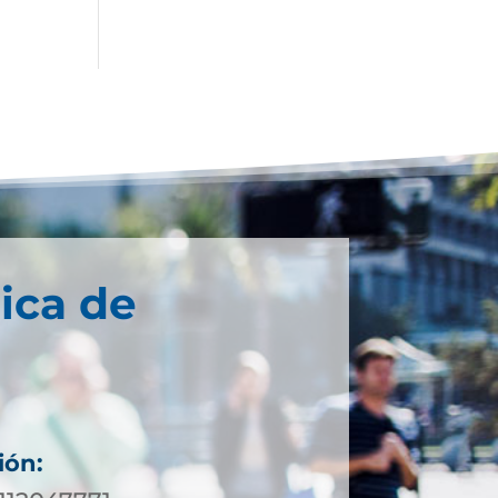
ica de
ión: