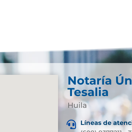
Notaría Ún
Tesalia
Huila
Líneas de atenc
