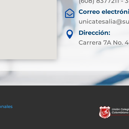
(608) 8377211 - 
Correo electrón

unicatesalia@su
Dirección:

Carrera 7A No. 4
onales